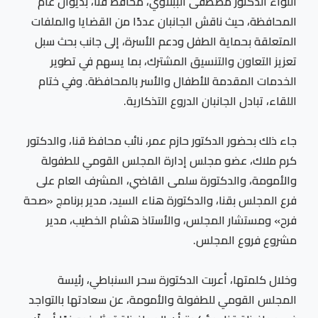
اللواء الدكتور مصطفى الببلاوي، محافظ قنا، بديوان عام
المحافظة، حيث ناقش الجانبان عددًا من القضايا والملفات
المتعلقة بحماية الطفل ودعم الأسرة، إلى جانب بحث سبل
تعزيز التعاون والتنسيق المشترك، بما يسهم في تطوير
الخدمات المقدمة للأطفال والأسر بالمحافظة. وفي ختام
اللقاء، تبادل الجانبان الدروع التذكارية.
جاء ذلك بحضور الدكتور حازم عمر، نائب محافظ قنا، والدكتور
كرم ملاك، عضو مجلس إدارة المجلس القومي للطفولة
والأمومة، والدكتورة سلمى القاضي، المشرف العام على
فرع المجلس بقنا، والدكتورة هناء السيد، مدير برنامج «صحة
فرح» ومستشار المجلس، والأستاذ هشام الخطيب، مدير
مشروع فروع المجلس.
وخلال كلمتها، أعربت الدكتورة سحر السنباطي، رئيسة
المجلس القومي للطفولة والأمومة، عن سعادتها بالتواجد