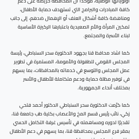
أولوياتها الوطنية، مؤكدًا أن المحافظة حريصة على دعم
كافة المبادرات والبرامج التي تستهدف حماية الأطفال،
ومناهضة كافة أشكال العنف أو الإهمال ضدهم، إلى جانب
تمكين المرأة والأم الصعيدية باعتبارها الركيزة الأساسية
لبناء الأسرة والمجتمع.
كما اشاد محافظ قنا بجهود الدكتورة سحر السنباطي، رئيسة
المجلس القومي للطفولة والأمومة، المستمرة في تطوير
عمل المجلس والتوسع في خدماته بالمحافظات، بما يسهم
في توفير مظلة حماية ودعم متكاملة للأطفال والأسر
بمختلف أنحاء الجمهورية.
كما كرّمت الدكتورة سحر السنباطي الدكتور أحمد فتحي
زكي، نائب رئيس قسم المخ والأعصاب بكلية طب جامعة قنا،
تقديرًا لدوره ومساهمته في تأسيس غرفة التكامل الحسي
بمقر فرع المجلس بمحافظة قنا، بما يسهم في دعم الأطفال