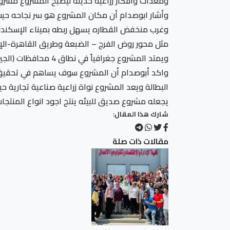
ومعدات وافكار زراعية حديثه ليصبح المشروع مشرو
وأشار ابوصدام أن مكان المشروع هو سر نجاحه حيث
وغرب منخفض القطاره يسهل ربطه بميناء الإسكندري
مثل محور روض الفرج – الضبعة وطريق القاهرة-الإ
ويمتد المشروع جغرافياً في نطاق 4 محافظات (الجيزة، مطروح، البحيرة، والفيوم)
واكد أبوصدام أن المشروع سوف يساهم في تحقيق ال
البطالة ويعد المشروع نواة زراعية صناعية تجارية
يجعله مشروع صديق للبيئه ينتج اجود انواع المنتجات 
شارك هذا المقال:
مقالات ذات صلة