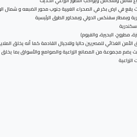
ع شامل ومتكامل ويواكب التطور الزراعي الحديث
 يقع في ارض بكر في الصحراء الغربية جنوب محور الضبعه و شمال ا
ة وبمطار سفنكس الدولي وبمحاور الطرق الرئيسية
سكندرية
أمن الغذائي للمصريين حاليا وللاجيال القادمة كما أنه يخلق الم
 حيث يضم مجموعة من المصانع الزراعية والصوامع والأسواق بما يخل
الزراعية