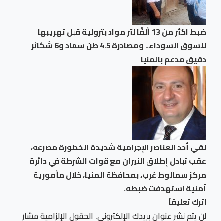
ضبط اكثر من 13 ألفًا لتر مواد بترولية قبل تهريبها
للسوق السوداء.. ومصادرة 4.5 طن سماد و6 شكائر
دقيق مدعم بالمنيا
لقي أحد العناصر الإجرامية شديدة الخطورة مصرعه،
عقب تبادل إطلاق النيران مع قوات الشرطة في دائرة
مركز سمالوط غرب، بمحافظة المنيا، خلال مأمورية
أمنية استهدفت ضبطه.
اترك تعليقاً
لن يتم نشر عنوان بريدك الإلكتروني.
الحقول الإلزامية مشار