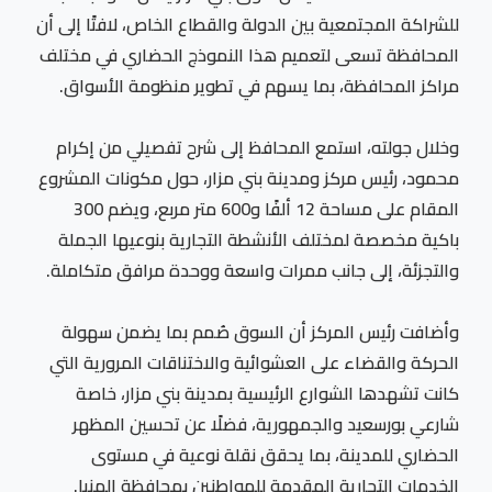
للشراكة المجتمعية بين الدولة والقطاع الخاص، لافتًا إلى أن
المحافظة تسعى لتعميم هذا النموذج الحضاري في مختلف
مراكز المحافظة، بما يسهم في تطوير منظومة الأسواق.
وخلال جولته، استمع المحافظ إلى شرح تفصيلي من إكرام
محمود، رئيس مركز ومدينة بني مزار، حول مكونات المشروع
المقام على مساحة 12 ألفًا و600 متر مربع، ويضم 300
باكية مخصصة لمختلف الأنشطة التجارية بنوعيها الجملة
والتجزئة، إلى جانب ممرات واسعة ووحدة مرافق متكاملة.
وأضافت رئيس المركز أن السوق صُمم بما يضمن سهولة
الحركة والقضاء على العشوائية والاختناقات المرورية التي
كانت تشهدها الشوارع الرئيسية بمدينة بني مزار، خاصة
شارعي بورسعيد والجمهورية، فضلًا عن تحسين المظهر
الحضاري للمدينة، بما يحقق نقلة نوعية في مستوى
الخدمات التجارية المقدمة للمواطنين بمحافظة المنيا.