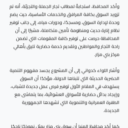
وأكد المحافظ، استجابةً لمطالب تجار الجملة والتجزئة، أنه تم
تزويد السوق بكافة المرافق والخدمات الأساسية، حيث يضم
وحدة لإدارة السوق، ومسجدًا، ودورات مياه، إلى جانب توفير
نظام إنارة حديث ومنظومة تأمين متكاملة، مشيرًا إلى أن
المحافظة حرصت على توفير كافة المقومات التي تضمن
راحة التجار والمواطنين وتقديم خدمة حضارية تليق بأهالي
مركز بني مزار.
وأشار اللواء كدواني إلى أن المشروع يجسد مفهوم التنمية
الحضرية الحديثة التي تتبناها الدولة، مؤكدًا أن السوق
يستهدف في المقام الأول توفير فرص عمل جديدة للشباب،
وإيجاد بدائل حضارية للأسواق العشوائية، بما يتماشى مع
الطفرة العمرانية والتنموية التي تشهدها الجمهورية
الجديدة.
كما أكد محافظ المنيا أن سوق بني مزار يمثل نموذجًا ناجحًا