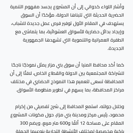
وأشار اللواء كدواني إلى أن المشروع يجسد مفهوم التنمية
الحضرية الحديثة التي تتبناها الدولة، مؤكدًا أن السوق
يستهدف في المقام الأول توفير فرص عمل جديدة للشباب،
وإيجاد بدائل حضارية للأسواق العشوائية، بما يتماشى مع
الطفرة العمرانية والتنموية التي تشهدها الجمهورية
الجديدة.
كما أكد محافظ المنيا أن سوق بني مزار يمثل نموذجًا ناجحًا
للشراكة المجتمعية بين الدولة والقطاع الخاص، لافتًا إلى أن
المحافظة تسعى لتعميم هذا النموذج الحضاري في مختلف
مراكز المحافظة، بما يسهم في تطوير منظومة الأسواق.
وخلال جولته، استمع المحافظ إلى شرح تفصيلي من إكرام
محمود، رئيس مركز ومدينة بني مزار، حول مكونات المشروع
المقام على مساحة 12 ألفًا و600 متر مربع، ويضم 300
باكية مخصصة لمختلف الأنشطة التجارية بنوعيها الجملة