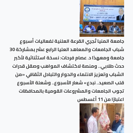
جامعة المنيا تُجري القرعة العلنية لفعاليات أسبوع
شباب الجامعات والمعاهد العليا الرابع عشر بمشاركة 30
جامعة ومعهدًا د. عصام فرحات: نسخة استثنائية لأكبر
حدث طلابي.. ومنصة لاكتشاف المواهب وصقل قدرات
الشباب وتعزيز الانتماء والحوار والتبادل الثقافي «من
قلب الصعيد.. نبدع» شعار الأسبوع.. وشعلة الأسبوع
تجوب الجامعات والمشروعات القومية بالمحافظات
اعتبارًا من 11 أغسطس