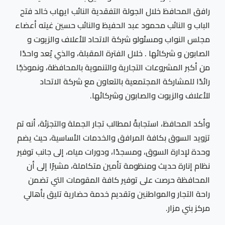
رافق المحافظ خلال الجولة التفقدية النائب ايهاب خالد فتح
الباب و النائب محمود عبد الحفيظ والنائب حسين غيته أعضاء
مجلس النواب ومسئولو شركة الاتحاد للأعلاف والزيوت و
الصابون و شركائها . خلال الفترة المقبلة، والذي يُعد واحدًا
من أكبر المشروعات التجارية والتنموية بالمحافظة، ونموذجًا
رائدًا للمشاركة المجتمعية بالتعاون مع شركة الاتحاد
للأعلاف والزيوت والصابون وشركائها.
وأكد المحافظ، استجابةً لمطالب تجار الجملة والتجزئة، أنه تم
تزويد السوق بكافة المرافق والخدمات الأساسية، حيث يضم
وحدة لإدارة السوق، ومسجدًا، ودورات مياه، إلى جانب توفير
نظام إنارة حديث ومنظومة تأمين متكاملة، مشيرًا إلى أن
المحافظة حرصت على توفير كافة المقومات التي تضمن
راحة التجار والمواطنين وتقديم خدمة حضارية تليق بأهالي
مركز بني مزار.