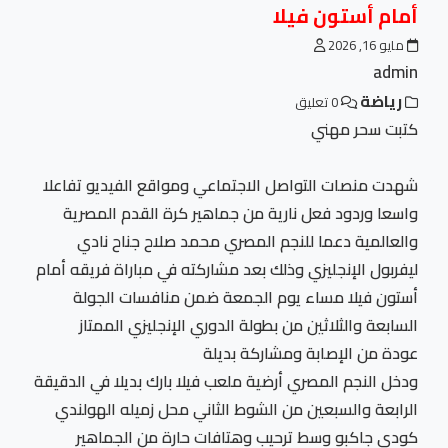
أمام أستون فيلا
مايو 16, 2026
admin
رياضة
0 تعليق
كتبت سحر مهني
شهدت منصات التواصل الاجتماعي ومواقع الفيديو تفاعلا
واسعا وردود فعل نارية من جماهير كرة القدم المصرية
والعالمية دعما للنجم المصري محمد صلاح جناح نادي
ليفربول الإنجليزي وذلك بعد مشاركته في مباراة فريقه أمام
أستون فيلا مساء يوم الجمعة ضمن منافسات الجولة
السابعة والثلاثين من بطولة الدوري الإنجليزي الممتاز
عودة من الإصابة ومشاركة بديلة
ودخل النجم المصري أرضية ملعب فيلا بارك بديلا في الدقيقة
الرابعة والسبعين من الشوط الثاني محل زميله الهولندي
كودي جاكبو وسط ترحيب وهتافات حارة من الجماهير