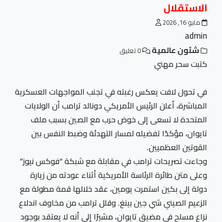
الاستقلال
مايو 16, 2026
admin
شئون عالمية
0 تعليق
كتبت سحر مهني
في تحول لافت يعكس رغبته في تجنب المواجهات العسكرية
المباشرة، أعلن الرئيس الأمريكي دونالد ترامب أن الولايات
المتحدة لا تسعى إلى خوض حرب مع الصين بسبب ملف
تايوان، مؤكدًا تفضيله لمسار التهدئة وضبط النفس بين
القوتين العظميين.
وجاءت تصريحات ترامب في مقابلة مع شبكة “فوكس نيوز”
وعلى متن طائرة الرئاسة الأمريكية أثناء عودته من زيارة
دولة إلى بكين استمرت يومين، عقد خلالها قمة مطولة مع
الزعيم الصيني شي جين بينغ. وقلل ترامب من مخاوف اندلاع
نزاع مسلح في مضيق تايوان، مشيرًا إلى أنه لا يعتقد بوجود