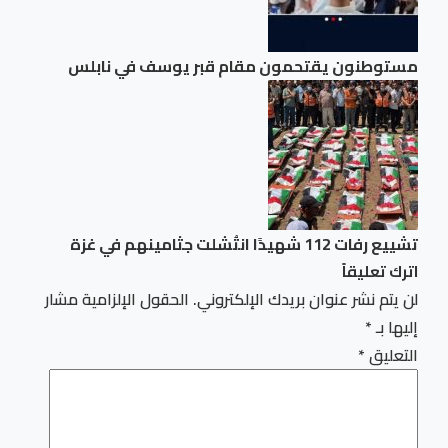
مستوطنون يقتحمون مقام قبر يوسف في نابلس
تشييع رفات 112 شهيدًا انتُشلت جثامينهم في غزة
اترك تعليقاً
لن يتم نشر عنوان بريدك الإلكتروني.
الحقول الإلزامية مشار
إليها بـ
*
التعليق
*