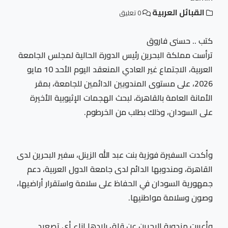
القبائل العربية
0 تعليق
كتب .. حسنى فاروق
ترأست مملكة البحرين رئيس الدورة الحالية لمجلس الجامعة
العربية، الاجتماع غير العادي المنعقد اليوم الأحد 10 مايو
2026، على مستوى المندوبين الدائمين للجامعة، بمقر
الأمانة العامة بالقاهرة، لبحث الهجمات الإثيوبية الأخيرة
على السودان، وذلك بطلب من الخرطوم.
وأكدت السفيرة فوزية بنت عبد الله الزينل، سفير البحرين لدى
القاهرة، ومندوبها الدائم لدى جامعة الدول العربية، دعم
جمهورية السودان في الحفاظ على سلامة واستقرار أراضيها،
وصون وسلامة مواطنيها.
وأعربت مندوبة البحرين عن قلق بلادها إزاء أي تصعيد