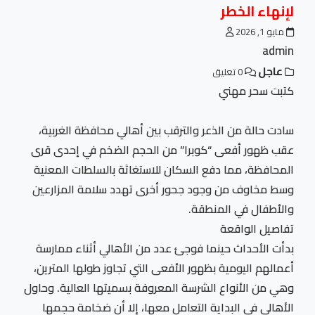
لإنهاء الخطر
مايو 1, 2026
admin
عاجل
0 تعليق
كتبت سحر مهني
سادت حالة من الذعر والترقب بين أهالي محافظة الغربية،
عقب ظهور أفعى “كوبرا” من الحجم الضخم في إحدى قرى
المحافظة، مما دفع السكان للاستغاثة بالسلطات المعنية
وسط مخاوف من وجود جحور أخرى تهدد سلامة المزارعين
والأطفال في المنطقة.
تفاصيل الواقعة
بدأت الأحداث حينما فوجئ عدد من الأهالي أثناء ممارسة
أعمالهم اليومية بظهور الأفعى التي تجاوز طولها المترين،
وهي من الأنواع الشرسة المعروفة بسميتها العالية. وحاول
الأهالي في البداية التعامل معها، إلا أن ضخامة حجمها