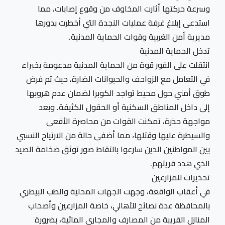
وسرعة حركتها أثارت المخاوف من وقوع إصابات، مما
استدعى إبلاغ غرفة عمليات النجدة التي أخطرت بدورها
مديرية أمن الغربية وقوات الحماية المدنية.
تدخل الحماية المدنية
انتقلت على الفور قوة من الحماية المدنية مدعومة بخبراء
في التعامل مع الزواحف والحيوانات الضارة، حيث تم فرض
طوق أمني حول محيط تواجد الكوبرا لضمان عدم هروبها
إلى داخل المناطق السكنية أو الحقول الكثيفة. وبعد
مواجهة حذرة، تمكنت القوات من محاصرة الأفعى
والسيطرة عليها وقتلها، مما أضفى حالة من الارتياح النسبي
بين المواطنين الذين سارعوا بالتقاط صور توثق ضخامة الصيد
الذي هدد قريتهم.
تحذيرات للمزارعين
في أعقاب الواقعة، وجهت الجهات المحلية والطب البيطري
بالمحافظة عدة نصائح للأهالي، خاصة المزارعين وأصحاب
المنازل القريبة من المصارف والمجاري المائية، بضرورة