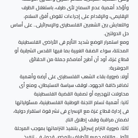
وأؤكد أهمية عدم السماح لأى طرف، باستغلال الظرف
الإقليمى، والإقدام على إجراءات تقوض أفق السلام،
والتعايش بين الشعبين الفلسطينى والإسرائيلى.. على أساس
حل الدولتين.
ومع استمرار الوضع شديد التأزم فى الأراضى الفلسطينية
المحتلة، سواء الضفة الغربية بما فيها القدس الشرقية أو
قطاع غزة، أود أن أطرح أمامكم جملة من الحقائق
الجوهرية:
أولا: ضرورة بقاء الشعب الفلسطينى على أرضه وأهمية
تضافر كافة الجهود، لوقف سياسة الاستيطان، ومنع أى
محاولات لتهجيره أو تصفية القضية الفلسطينية
ثانيا: أهمية تسلم اللجنة الوطنية الفلسطينية، مسئولياتها
فى إدارة قطاع غزة مع الإسراع فى نشر قوة استقرار دولية،
لضمان مراقبة وقف إطلاق النار.
ثالثا: ضرورة التزام إسرائيل بتنفيذ التزاماتها بموجب المرحلة
الأولى والتزام جميع الأطراف بالمضى قدما، فى تنفيذ