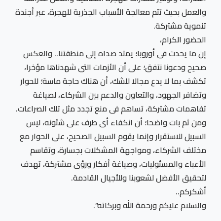
والعمل بحيث تتم معالجة الأسباب الجذرية للهجرة، عبر أجندة
تنموية مشتركة.
الحضور الكرام،
إن ما يحدث فى أوروبا؛ يمتد صداه إلى منطقتنا.. والعكس
صحيح ودعونا نتفق؛ على أن الأزمات التى شهدناها مؤخرا،
تكشف بما لا يدع مجالا للشك، أن هناك حاجة ماسة؛ للحوار
وتضافر الجهود، والتعاون والدعم بين الشركاء، لصياغة
تفاهمات مشتركة، تساهم فى منع تجدد مثل تلك الصراعات.
ومن ثم بات واضحا؛ أن انكفاء أى طرف على شئونه، ليس
السبيل للاستقرار وإنما يقوم السبيل الصحيح، على الحوار مع
مختلف الشركاء، ومواجهة المشكلات بجسارة، وتقاسم
الأعباء والمسئوليات، وصياغة أفكار ورؤى مشتركة، تهدف
لتحقيق الأفضل لشعوبنا وللأجيال القادمة.
أشكركم..
والسلام عليكم ورحمة الله وبركاته”.