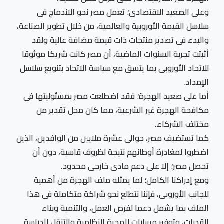
وعلى الصعيد الاقتصادى؛ تعمل مصر نحو الاندماج فى
سلاسل القيمة الأوروبية والعالمية، من خلال تطوير الصناعة،
والبدء فى تصدير منتجات ذات قيمة مضافة عالية ولقد
أثبتت تجربة السنوات الماضية، أن مصر كانت شريكا موثوقا
للاتحاد الأوروبى بما يتسق مع سياسة الاتحاد بتنويع سلاسل
الإمداد.
أما على صعيد الهجرة؛ فقد اضطلعت مصر بمسئوليتها فى
مكافحة الهجرة غير الشرعية، مما كان محل تقدير من
مختلف الشركاء.
كما تستضيف مصر، حوالى عشرة ملايين من الوافدين، الذين
اضطروا لمغادرة أوطانهم نتيجة لظروف قاسية، دون أن
تحصل مصر؛ إلا على دعم مادى خارجى محدود.
ومع إدراكنا الكامل؛ لما يمثله ملف الهجرة من أهمية
للجانب الأوروبى، فإننا نتطلع نحو شراكة متكاملة فى هذا
الملف بما يشمل دعما لفرص العمل، والتنمية وبناء
القدرات، وتوفير مسارات للهجرة النظامية والتنقل للدراسة