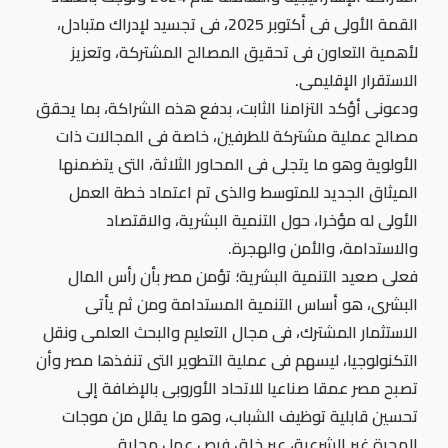
القمة الأولى فى أكتوبر 2025، فى تجسيد لإدراك متبادل،
لأهمية التعاون فى تحقيق المصالح المشتركة، وتعزيز
الاستقرار الإقليمى.
ودعونى أؤكد التزامنا الثابت، بدفع هذه الشراكة، بما يحقق
مصالح عملية مشتركة للطرفين، خاصة فى المجالات ذات
الأولوية وهو ما يتجلى فى المحاور الثلاثة، التى يتضمنها
الميثاق الجديد للمتوسط والذى تم اعتماد خطة العمل
الأولى له مؤخرا، حول التنمية البشرية، والاقتصاد
والاستدامة، والأمن والهجرة.
فعلى صعيد التنمية البشرية؛ تؤمن مصر بأن رأس المال
البشرى، هو أساس التنمية المستدامة ومن ثم يأتى
الاستثمار المشترك، فى مجال التعليم والبحث العلمى ونقل
التكنولوجيا، ليسهم فى عملية التطوير التى تنفذها مصر وأن
تصبح مصر عمقا صناعيا للاتحاد الأوروبى بالإضافة إلى
تحسين قابلية توظيف الشباب، وهو ما يقلل من موجات
الهجرة غير الشرعية، عبر خلق فرص عمل محلية.