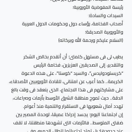
رئيسة المفوضية الأوروبية؛
السيدات والسادة؛
أصحاب الفخامة، رؤساء دول وحكومات الدول العربية
والأوروبية الصديقة؛
﴿السلام عليكم ورحمة الله وبركاته﴾
يطيب لى فى مستهل كلمتى؛ أن أتقدم بخالص الشكر
والتقدير، إلى الصديقين العزيزين، فخامة الرئيس
“كريستودوليدس”، والسيد “كوستا”، على هذه الدعوة
الكريمة.. كما أعرب عن امتنانى، للقادة الأوروبيين الأصدقاء،
على مشاركتهم فى هذا الاجتماع، الذى ينعقد فى وقت بالغ
الدقة.. حيث تموج منطقة الشرق الأوسط بأزمات وصراعات،
تهدد آمال شعوبها فى الاستقرار والتنمية منذ أعوام.
إن اجتماعنا اليوم؛ يجسد إدراكا عميقا، لوحدة المصير بين
ضفتى المتوسط.. فالأزمات التى تشهدها منطقتنا، لا تقف
عند حدودها؛ بل تمتد تداعياتها لتطال الجميع، وفى