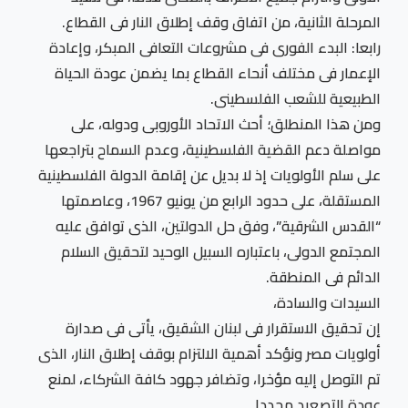
المرحلة الثانية، من اتفاق وقف إطلاق النار فى القطاع.
رابعا: البدء الفورى فى مشروعات التعافى المبكر، وإعادة
الإعمار فى مختلف أنحاء القطاع بما يضمن عودة الحياة
الطبيعية للشعب الفلسطينى.
ومن هذا المنطلق؛ أحث الاتحاد الأوروبى ودوله، على
مواصلة دعم القضية الفلسطينية، وعدم السماح بتراجعها
على سلم الأولويات إذ لا بديل عن إقامة الدولة الفلسطينية
المستقلة، على حدود الرابع من يونيو 1967، وعاصمتها
“القدس الشرقية”، وفق حل الدولتين، الذى توافق عليه
المجتمع الدولى، باعتباره السبيل الوحيد لتحقيق السلام
الدائم فى المنطقة.
السيدات والسادة،
إن تحقيق الاستقرار فى لبنان الشقيق، يأتى فى صدارة
أولويات مصر ونؤكد أهمية الالتزام بوقف إطلاق النار، الذى
تم التوصل إليه مؤخرا، وتضافر جهود كافة الشركاء، لمنع
عودة التصعيد مجددا.