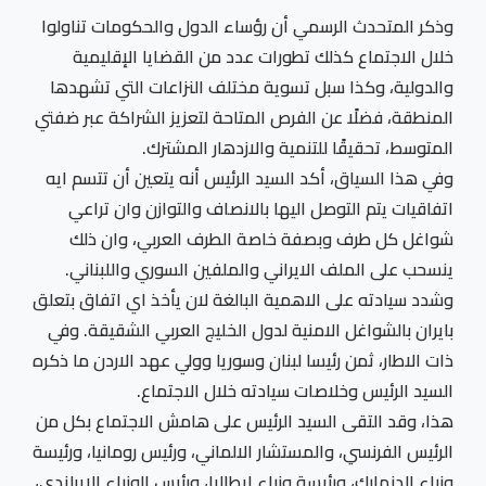
وذكر المتحدث الرسمي أن رؤساء الدول والحكومات تناولوا
خلال الاجتماع كذلك تطورات عدد من القضايا الإقليمية
والدولية، وكذا سبل تسوية مختلف النزاعات التي تشهدها
المنطقة، فضلًا عن الفرص المتاحة لتعزيز الشراكة عبر ضفتي
المتوسط، تحقيقًا للتنمية والازدهار المشترك.
وفي هذا السياق، أكد السيد الرئيس أنه يتعين أن تتسم ايه
اتفاقيات يتم التوصل اليها بالانصاف والتوازن وان تراعي
شواغل كل طرف وبصفة خاصة الطرف العربي، وان ذلك
ينسحب على الملف الايراني والملفين السوري واللبناني.
وشدد سيادته على الاهمية البالغة لان يأخذ اي اتفاق بتعلق
بايران بالشواغل الامنية لدول الخليج العربي الشقيقة. وفي
ذات الاطار، ثمن رئيسا لبنان وسوريا وولي عهد الاردن ما ذكره
السيد الرئيس وخلاصات سيادته خلال الاجتماع.
هذا، وقد التقى السيد الرئيس على هامش الاجتماع بكل من
الرئيس الفرنسي، والمستشار الالماني، ورئيس رومانيا، ورئيسة
وزراء الدنمارك، ورئيسة وزراء ايطاليا، ورئيس الوزراء الايرلندي،