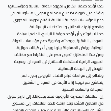
كما أؤكد دعمنا الكامل، لجهود الدولة اللبنانية ومؤسساتها
ونؤكد على ضرورة اضطلاع المجتمع الدولى بمسئولياته، فى
دعم المؤسسات الوطنية اللبنانية، للقيام بدورها المحورى،
والدفع لإنهاء الاحتلال والاعتداءات الإسرائيلية.
كما لا يفوتنى؛ أن أؤكد موقفنا الراسخ، الداعم لسيادة
السودان الشقيق ووحدته، وضرورة دعم مؤسسات الدولة
الوطنية، ورفض المساواة بينها وبين أى كيانات موازية.
ومن هذا المنطلق؛ تحرص مصر على الانخراط مع مختلف
الجهود، الرامية لاستعادة الاستقرار فى السودان، وسرعة
التوصل إلى الهدنة الإنسانية.
ونتطلع إلى مواصلة قيام الاتحاد الأوروبى بدور داعم،
يتماشى مع نهجنا إزاء الأزمة فى السودان الشقيق.
السيدات والسادة الحضور،
إن العلاقات المصرية الأوروبية تمتد بجذورها، إلى تاريخ طويل
من التعاون المثمر وقد ارتقت هذه العلاقات، إلى مستوى
الشراكة الإستراتيجية والشاملة عام 2024 وتوجت بانعقاد