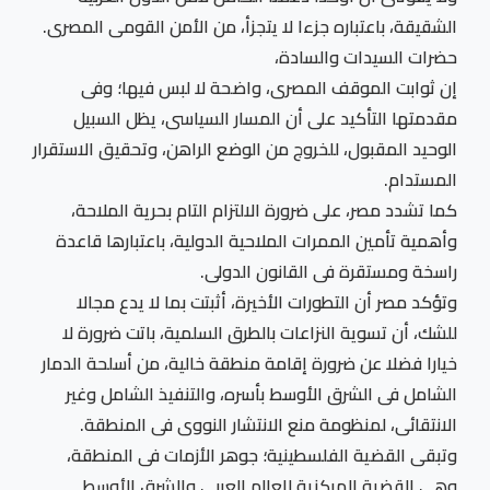
الشقيقة، باعتباره جزءا لا يتجزأ، من الأمن القومى المصرى.
حضرات السيدات والسادة،
إن ثوابت الموقف المصرى، واضحة لا لبس فيها؛ وفى
مقدمتها التأكيد على أن المسار السياسى، يظل السبيل
الوحيد المقبول، للخروج من الوضع الراهن، وتحقيق الاستقرار
المستدام.
كما تشدد مصر، على ضرورة الالتزام التام بحرية الملاحة،
وأهمية تأمين الممرات الملاحية الدولية، باعتبارها قاعدة
راسخة ومستقرة فى القانون الدولى.
وتؤكد مصر أن التطورات الأخيرة، أثبتت بما لا يدع مجالا
للشك، أن تسوية النزاعات بالطرق السلمية، باتت ضرورة لا
خيارا فضلا عن ضرورة إقامة منطقة خالية، من أسلحة الدمار
الشامل فى الشرق الأوسط بأسره، والتنفيذ الشامل وغير
الانتقائى، لمنظومة منع الانتشار النووى فى المنطقة.
وتبقى القضية الفلسطينية؛ جوهر الأزمات فى المنطقة،
وهى القضية المركزية للعالم العربى والشرق الأوسط.