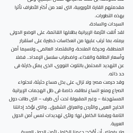
مقدمتهم القارة الأوروبية، التى تعد من أكثر الأطراف تأثرا
بهذه التطورات.
السيدات والسادة،
لقد ألقت الأزمة الإيرانية بظلالها القاتمة، على الوضع الدولى
برمته، بما ترتب عليها من انعكاسات خطيرة على استقرار
المنطقة، وحركة الملاحة، والاقتصاد العالمى، ولاسيما أمن
وأسعار الطاقة والغذاء، واضطراب سلاسل الإمداد.. فضلا
عن التهديد المحتمل بالتلوث النووى، الذى يمثل كارثة فى
حد ذاته.
وقد حرصت مصر؛ ولا تزال، على بذل مساع حثيثة، لاحتواء
الصراع ومنع اتساع نطاقه، خاصة فى ظل الهجمات الإيرانية
المستهجنة – وغير المقبولة تحت أى ظرف – التى طالت دول
الخليج العربى والأردن والعراق الشقيق.. والتى نؤكد إدانتنا
التامة ورفضنا الكامل لها؛ ولأى تهديدات تمس أمن الدول
العربية.
ولا يفوتنى أن أؤكد؛ دعمنا الكامل لأمن الدول العربية