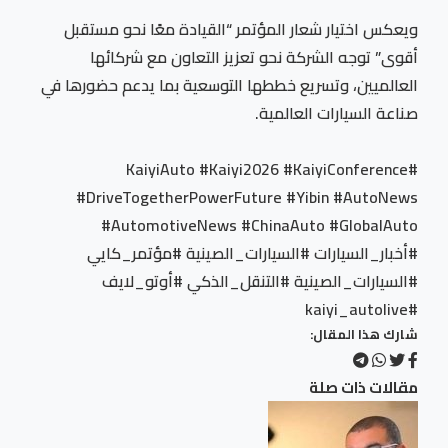
ويعكس اختيار شعار المؤتمر “القيادة معًا نحو مستقبل
أقوى” توجه الشركة نحو تعزيز التعاون مع شركائها
العالميين، وتسريع خططها التوسعية بما يدعم حضورها في
صناعة السيارات العالمية.
#KaiyiAuto #Kaiyi2026 #KaiyiConference
#DriveTogetherPowerFuture #Yibin #AutoNews
#AutomotiveNews #ChinaAuto #GlobalAuto
#أخبار_السيارات #السيارات_الصينية #مؤتمر_كايي
#السيارات_الصينية #التنقل_الذكي #أوتو_لايف
#kaiyi_autolive
شارك هذا المقال:
مقالات ذات صلة