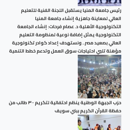
رئيس جامعة المنيا يستقبل اللجنة الفنية للتعليم
العالي لمعاينة جاهزية إنشاء جامعة المنيا
التكنولوجية الأهلية د. عصام فرحات: إنشاء الجامعة
التكنولوجية يمثل إضافة نوعية لمنظومة التعليم
العالي بصعيد مصر.. ونستهدف إعداد كوادر تكنولوجية
مؤهلة تلبي احتياجات سوق العمل وتدعم خطط التنمية
حزب الجبهة الوطنية ينظم احتفالية لتكريم ٣٠٠ طالب من
حفظة القرآن الكريم ببني سويف