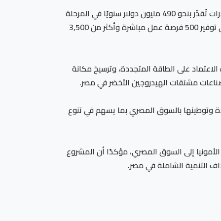
كما يستهدف المشروع إنشاء بنية تصديرية متكاملة تشمل ميناءً مخصصًا لتصدير الأمونيا الخضراء، بما يدعم تحقيق صادرات تُقدّر بنحو 490 مليون دولار سنويًا في المرحلة
الأولى مع وجود عقود تصديرية موقعة لكامل الإنتاج الى أسواق وسط وشرق أوروبا، ومن المتوقع أن يسهم المشروع في توفير 500 فرصة عمل مباشرة وأكثر من 3,500
ة الاعتماد على الطاقة المتجددة، وترسيخ مكانة
صناعات مشتقات الهيدروجين الأخضر في مصر.
ددة وتوطينها بالسوق المصري بما يسهم في تنوع
لأمونيا إلى السوق المصري، مؤكدًا أن المشروع
اف التنمية الشاملة في مصر.