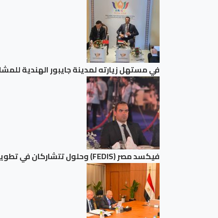
في مستهل زيارته لمدينة جايبور الهندية للمشا
فيكسد مصر (FEDIS) وحلول تتشاركان في تطوير أول منصة للسياحة الصحية في مصر والشرق الأوسط وأفريقيا..