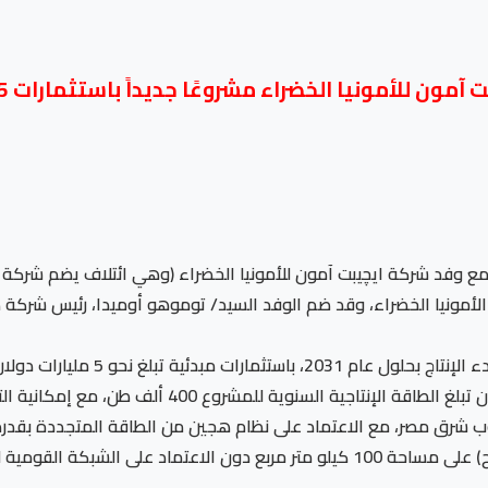
لأمونيا الخضراء مشروعًا جديداً باستثمارات 5 مليارات دولار
 مع وفد شركة ايچيبت آمون للأمونيا الخضراء (وهي ائتلاف يضم شركة 
لأمونيا الخضراء، وقد ضم الوفد السيد/ توموهو أوميدا، رئيس شركة هي
الوصول إلى كامل الطاقة الإنتاجية، ومن المخطط أن تبلغ 