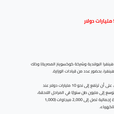
هينفرا البولندية وشركة كوكسوينز المصرية) وذلك
نفرا، بحضور عدد من قيادات الوزارة.
واستعرض اللقاء ملامح المشروع، الذي يستهدف بدء الإنتاج بحلول عام 2031، باستثمارات مبدئية تبلغ نحو 5 مليارات دولار، على أن ترتفع إلى نحو 10 مليارات دولار عند
الطاقة الإنتاجية السنوية للمشروع 400 ألف طن، مع إمكانية التوسع إلى مليون طن سنويًا في المراحل اللاحقة،
ومن المقرر تنفيذ المشروع بمنطقة رأس بناس بجنوب شرق مصر، مع الاعتماد على نظام هجين من الطاقة المتجددة بقدرة إجمالية تصل إلى 2,000 ميجاوات (1,000