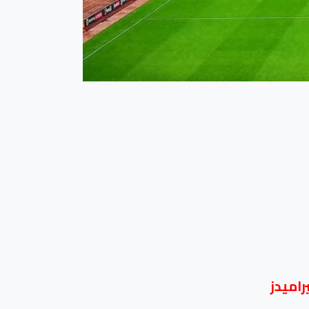
راميدز