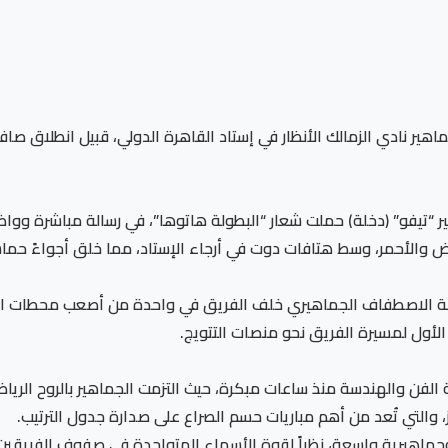
ر نادي الزمالك الأنظار في إستاد القاهرة الدولي، قبيل انطلاق صافر
 “تيفو” (دخلة) حملت شعار “البطولة هاتوها”، في رسالة مباشرة وواض
ض والأحمر، وسط هتافات دوت في أرجاء الإستاد، مما خلق أجواءً حماسية 
لة الاصطفاف الجماهيري خلف الفريق في واحدة من أصعب محطات ال
لفن والهندسة منذ ساعات مبكرة، حيث التزمت الجماهير بالروح الرياضي
، والتي تُعد من أهم مباريات حسم الصراع على صدارة جدول الترتيب.
 وجماهيرية واسعة، نظراً لقوة الأسماء المتواجدة في صفوف الفريقين 