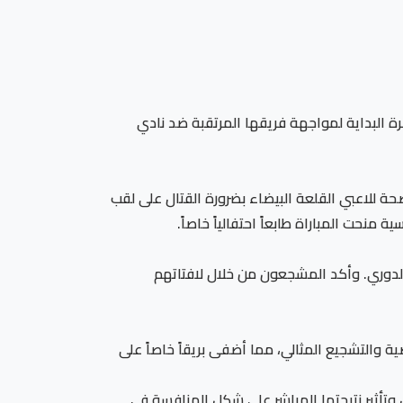
ة البداية لمواجهة فريقها المرتقبة ضد نادي
حة للاعبي القلعة البيضاء بضرورة القتال على لقب
منحت المباراة طابعاً احتفالياً خاصاً.
دوري. وأكد المشجعون من خلال لافتاتهم
ة والتشجيع المثالي، مما أضفى بريقاً خاصاً على
وتأثير نتيجتها المباشر على شكل المنافسة في