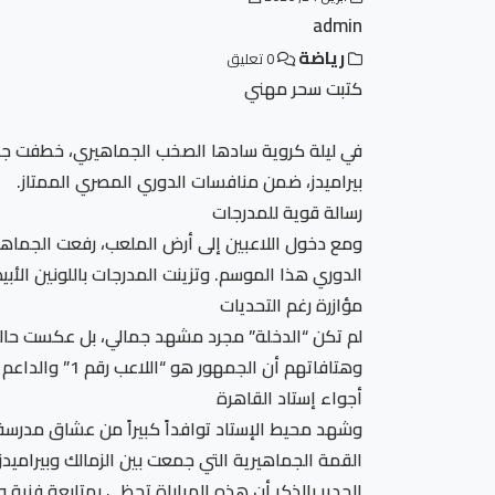
admin
رياضة
0 تعليق
كتبت سحر مهني
في ليلة كروية سادها الصخب الجماهيري، خطفت جماهي
بيراميدز، ضمن منافسات الدوري المصري الممتاز.
رسالة قوية للمدرجات
ومع دخول اللاعبين إلى أرض الملعب، رفعت الجماهير
الدوري هذا الموسم. وتزينت المدرجات باللونين الأبي
مؤازرة رغم التحديات
لم تكن “الدخلة” مجرد مشهد جمالي، بل عكست حا
وهتافاتهم أن الجمهور هو “اللاعب رقم 1” والداعم الأول لمسيرة الفريق نحو منصات التتويج.
أجواء إستاد القاهرة
وشهد محيط الإستاد توافداً كبيراً من عشاق مدرسة ا
القمة الجماهيرية التي جمعت بين الزمالك وبيراميدز
الجدير بالذكر أن هذه المباراة تحظى بمتابعة فنية