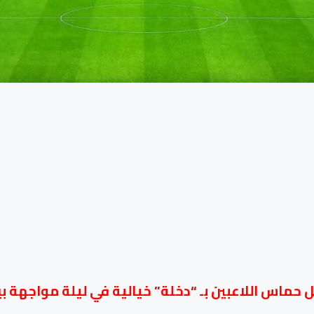
 حماس اللاعبين بـ “دخلة” خيالية في ليلة مواجهة بي