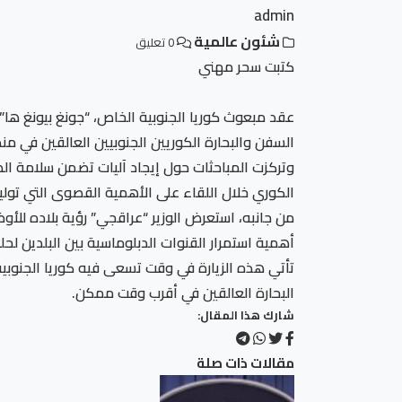
admin
شئون عالمية
0 تعليق
كتبت سحر مهني
عقد مبعوث كوريا الجنوبية الخاص، “جونغ بيونغ ها”،
السفن والبحارة الكوريين الجنوبيين العالقين في 
وتركزت المباحثات حول إيجاد آليات تضمن سلامة الط
الكوري خلال اللقاء على الأهمية القصوى التي تول
من جانبه، استعرض الوزير “عراقجي” رؤية بلاده للأوض
أهمية استمرار القنوات الدبلوماسية بين البلدين لحلح
تأتي هذه الزيارة في وقت تسعى فيه كوريا الجنوبية
البحارة العالقين في أقرب وقت ممكن.
شارك هذا المقال:
مقالات ذات صلة