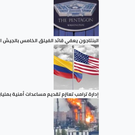
البنتاجون يعفي قائد الفيلق الخامس بالجيش 
إدارة ترامب تعتزم ⁠تقديم مساعدات ​أمنية بمليار