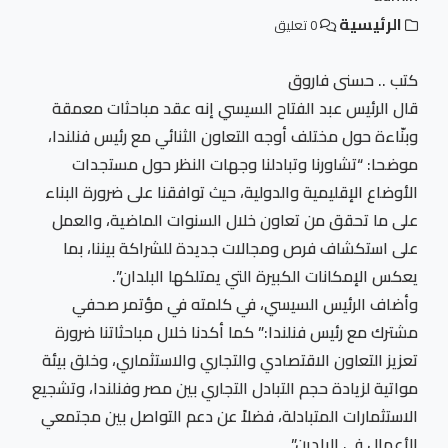
الرئيسية
0 تعليق
كتب .. حسنى فاروق
قال الرئيس عبد الفتاح السيسي إنه عقد مباحثات معمقة
وبنّاءة حول مختلف أوجه التعاون الثنائي مع رئيس فنلندا،
موضحا: “تشاورنا وتبادلنا وجهات النظر حول مستجدات
الأوضاع الإقليمية والدولية، حيث توافقنا على ضرورة البناء
على ما تحقق من تعاون خلال السنوات الماضية، والعمل
على استكشاف فرص ومجالات جديدة للشراكة بيننا، بما
يعكس الإمكانات الكبيرة التي يمتلكها البلدان”.
وأضاف الرئيس السيسي، في كلمته في مؤتمر صحفي
مشترك مع رئيس فنلندا:” كما أكدنا خلال مباحثاتنا ضرورة
تعزيز التعاون الاقتصادي والتجاري والاستثماري، وخلق بيئة
مواتية لزيادة حجم التبادل التجاري بين مصر وفنلندا، وتشجيع
الاستثمارات المتبادلة، فضلاً عن دعم التواصل بين مجتمعي
الأعمال في البلدين”.