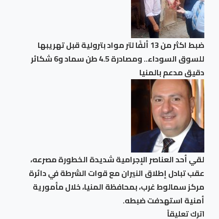
ضبط اكثر من 13 ألفًا لتر مواد بترولية قبل تهريبها
للسوق السوداء.. ومصادرة 4.5 طن سماد و6 شكائر
دقيق مدعم بالمنيا
لقي أحد العناصر الإجرامية شديدة الخطورة مصرعه،
عقب تبادل إطلاق النيران مع قوات الشرطة في دائرة
مركز سمالوط غرب، بمحافظة المنيا، خلال مأمورية
أمنية استهدفت ضبطه.
اترك تعليقاً