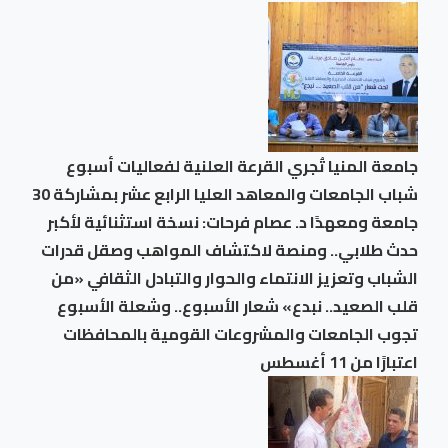
جامعة المنيا تُجري القرعة العلنية لفعاليات أسبوع
شباب الجامعات والمعاهد العليا الرابع عشر بمشاركة 30
جامعة ومعهدًا د. عصام فرحات: نسخة استثنائية لأكبر
حدث طلابي.. ومنصة لاكتشاف المواهب وصقل قدرات
الشباب وتعزيز الانتماء والحوار والتبادل الثقافي «من
قلب الصعيد.. نبدع» شعار الأسبوع.. وشعلة الأسبوع
تجوب الجامعات والمشروعات القومية بالمحافظات
اعتبارًا من 11 أغسطس