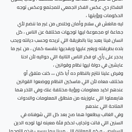
الافكار دي عكس الفكر الجمعي للمجتمع وعكس توجه
الحكومات ورؤيتها ،
ليه مانغش في سلام وأمان وخلاص من غير ما ننضم لأي
جماعة او مجموعة ليها توجهات مختلفة عن الناس ، كل
انسان فينا يعبد ربنا بالطريقة اللي تريحه وحسب ديانته ويحب
بلده بطريقته ويغير عليها ويفديها بنفسه كمان ، من غير ما
يحجر على رأي او فكر الناس التانية اللي حواليه لأن احنا
عايشين في دولة ليها نظام وقوانين ،
وفرض علينا نلتزم بالنظام ده أيا كان ،،، كنت متفق أو
مختلف معاه لأن اللي ماسكين النظام ووضعوا القوانين
عندهم اكيد معلومات ورؤية مختلفة عنك وفي الآخر هما
هايعملوا اللي عاوزينه من منطلق المعلومات والادوات
المتاحة اللي عندهم
وفي الغالب بيطلعوا هما صح بعد كل اللي شوفناه في
السنين اللي فاتت وتجارب لحكم فئة معينه لها توجه الدين
السياسي ، و كم المعاناة اللي مرينا بيها ببسبب هذه التوجها