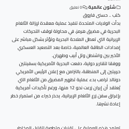
شئون عالمية
0 تعليق
كتب .. حسنى فاروق
بدأت الولايات المتحدة تنفيذ عملية معقدة لإزالة الألغام
البحرية في مضيق هرمز، في محاولة لوقف التحركات
الإيرانية التي تعطل الملاحة البحرية وتؤثر بشكل مباشر على
إمدادات الطاقة العالمية، خاصة بعد التصعيد العسكري
الأخير بين واشنطن وتل أبيب وطهران.
ووفقا لتقارير دولية، دفعت البحرية الأمريكية بسفينتين
حربيتين إلى المنطقة، بالتزامن مع إعلان الرئيس الأمريكي
دونالد ترامب بدء عملية تطهير المضيق من الألغام التي
يُعتقد أن إيران زرعت نحو 12 منها، ورغم تأكيدات أمريكية
بإغراق سفن زرع الألغام الإيرانية، يحذر خبراء من استمرار خطر
إعادة نشرها.
تعتمد هذه العملية على تقنيات متطورة لتقليل المخاطر