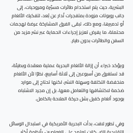
البشرية، حيث يتم استخدام طائرات مسيّرة ومروحيات، إلى
جانب روبوتات مزودة بمتفجرات تُدار عن بُعد، لتفكيك الألغام
أو تدميرها، ومع ذلك، تبقى الفرق المشاركة عرضة لهجمات
محتملة، ما يفرض تعزيز إجراءات الحماية عبر نشر مزيد من
السفن والطائرات بدون طيار.
ويؤكد خبراء أن إزالة الألغام البحرية عملية معقدة وبطيئة،
قد تستغرق من أسبوعين إلى ثلاثة أسابيع، نظرًا لأن الألغام
منخفضة التكلفة وسهلة النشر، لكنها تحتاج إلى موارد
ضخمة لاكتشافها والتعامل معها، بل إن مجرد الاشتباه
بوجود ألغام كفيل بشل حركة الملاحة بالكامل.
وفي تطور لافت، بدأت البحرية الأمريكية في استبدال الوسائل
التقليدية التي كانت تعتمد على الغواصين، بأنظمة أكثر