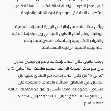
رئيس مركز البحوث الزراعية، لمناقشة سبل الاستفادة من
الابتكارات البحثية في مواجهة ندرة المياه والملوحة.
ويأتي هذا اللقاء في إطار تبني الوزارة للمنجزات العلمية
الوطنية، وفتح آفاق التعاون الميداني بين مراكزها البحثية
والكوادر الأكاديمية بالجامعات المصرية، بما يخدم
استراتيجية التنمية الزراعية المستدامة.
ووجه فاروق خلال اللقاء بإمكانية وضع بروتوكول تعاون
فني مع مركز البحوث الزراعية، لتقييم سلالات الأرز “عرابي 5” و
“عرابي 6” من خلال اجراء تجارب، يتم الاتفاق عليها بين
الجانبين، في المناطق المتأثرة بالجفاف والملوحة على
مستوى الجمهورية، وفقا للأسس والقواعد العلمية، إضافة
إلى إدراج سلالات قمح “عرابي 1881” و “عرابي 56” ضمن
خطة التقييم.