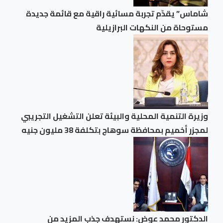
شاماس” يقدّم تجربة مسائية راقية مع قائمة جديدة
مستوحاة من النكهات البرازيلية
وزيرة التنمية المحلية والبيئة تعلن التشغيل التجريبي
لمجزر أخميم بمحافظة سوهاج بتكلفة 38 مليون جنيه
الدكتور محمد عوض: نستهدف جذب المزيد من