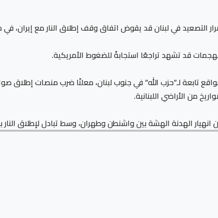
 التصعيد في لبنان قد يقوض اتفاق وقف إطلاق النار مع إيران، في ظل
لهجمات قد تشهد تراجعًا استجابةً للضغوط الأمريكية.
واقع تابعة لـ”حزب الله” في جنوب لبنان، معلنًا ضرب منصات إطلاق صو
ريخ من الأراضي اللبنانية.
نهيار الهدنة الهشة بين واشنطن وطهران، وسط تبادل لإطلاق النار بين