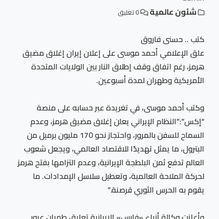
شئون عالمية
0 تعليق
كتب .. حسنى فاروق
علق الإعلامي أحمد موسى على إعلان إيران إغلاق مضيق
هرمز، رغم اتفاق وقف إطلاق النار بين الولايات المتحدة
الأمريكية وطهران لمدة أسبوعين.
وكتب أحمد موسى، في تغريدة عبر حسابه على منصة
“إكس”:”النظام الإيراني يعلن إغلاق مضيق هرمز، وعدم
السماح للسفن بالمرور، واحتجاز نحو 170 مليون برميل من
البترول، ما يمثل تهديدًا للاقتصاد العالمي، ويجعل شعوب
العالم تدفع ثمن البلطجة الإيرانية، وعدم التزامها بفتح هرمز
لحركة الملاحة العالمية، وتعطيل سلاسل الإمدادات. ما
يقوم به الحرس الثوري قرصنة.”
وأعلنت وكالة أنباء «فارس» الإيرانية تعليق طهران عبور