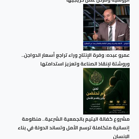
عمرو عبده: وفرة الإنتاج وراء تراجع أسعار الدواجن..
وروشتة لإنقاذ الصناعة وتعزيز استدامتها
مشروع كفالة اليتيم بالجمعية الشرعية.. منظومة
إنسانية متكاملة ترسم الأمل وتساند الدولة في بناء
الإنسان