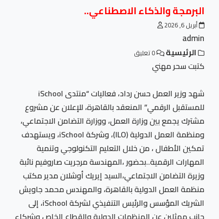
البرمجة والذكاء الاصطناعي..
أبريل 6, 2026
admin
الرئيسية
0 تعليق
كتبت سحر مهني
شهد وزير العمل حسن رداد، فعاليات “منتدى iSchool
للمستقبل الرقمي” المنعقد بالقاهرة، للإعلان عن مشروع
مشترك يجمع بين وزارة العمل، ووزارة التضامن الاجتماعي،
ومنظمة العمل الدولية (ILO)، وشركة iSchool، ويستهدف
تمكين الأطفال ، من خلال التعليم التكنولوجي وتنمية
المهارات الرقمية..بحضور ،المهندسة مرجريت صاروفيم نائبة
وزيرة التضامن الاجتماعي،السيد إيريك أوشلان مدير مكتب
منظمة العمل الدولية بالقاهرة، والمهندس محمد جاويش
الشريك المؤسس والرئيس التنفيذي لشركة iSchool، إلى
جانب ممثلين عن المنظمات الدولية والقطاع الخاص وشركاء