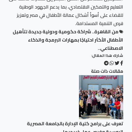
التعليم والتمكين الاقتصادي، بما يدعم الجهود الوطنية
للقضاء على أسوأ أشكال عمالة الأطفال في مصر وتعزيز
فرص التنمية المستدامة.
من القاهرة.. شراكة حكومية ودولية جديدة لتأهيل
الأطفال الأكثر احتياجًا بمهارات البرمجة والذكاء
الاصطناعي..
شارك هذا المقال:
مقالات ذات صلة
تعرف على برامج كلية الإدارة بالجامعة المصرية
الروسية وفرص عمل خريجيها