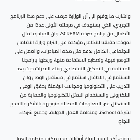
واشارت صاروفيم الى أن الوزارة حرصت على دعم هذا البرنامج
التجريبي، الذي يستهدف في مرحلته الأولى عددًا من
الأطفال من برنامج صرخة SCREAM، وان المبادرة تمثل
نموذجا حقيقيا للتكامل مؤكدة على التزام وزارة التضامن
الاجتماعي الكامل بدعم مثل هذه المبادرات، والعمل على
التوسع فيها، وتعظيم الاستفادة منها، وربطها ببرامجنا
المختلفة في التمكين الاقتصادي وبناء القدرات حيث يعد
الاستثمار في الاطفال استثمار في مستقبل الوطن وان
التدريب على التكنولوجيا ومجالات الرقمنة يحقق الوعى
الالكترونى والاستخدام الامثل للتكنولوجيا والحماية من
الاستغلال عبر، المعلومات المضللة متوجهة بالشكر والتقدير
لشركة iSchool، ومنظمة العمل الدولية، وجميع شركاء
النجاح،
بدوره، أكد السيد إيريك أوشلان مدير مكتب منظمة العمل