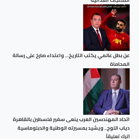
عن بطل عالمي يكتب التاريخ… واعتداء صارخ على رسالة
المحاماة
اتحاد المهندسين العرب ينعى سفير فلسطين بالقاهرة
دياب اللوح.. ويشيد بمسيرته الوطنية والدبلوماسية
اترك تعليقاً