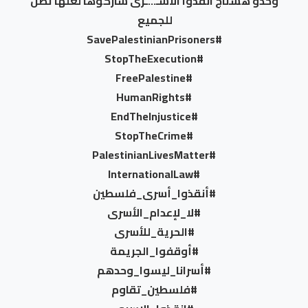
وحدو هشتاج انقذوا الاسـ…ـرى شاركوها لعلها تصل
للجميع
#SavePalestinianPrisoners
#StopTheExecution
#FreePalestine
#HumanRights
#EndTheInjustice
#StopTheCrime
#PalestinianLivesMatter
#InternationalLaw
#أنقذوا_أسرى_فلسطين
#لا_لإعدام_الأسرى
#الحرية_للأسرى
#أوقفوا_الجريمة
#أسرانا_ليسوا_وحدهم
#فلسطين_تقاوم