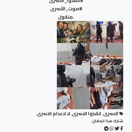
#انقذوا_الاسرى
#صوت_الأسرى
.منقول
الاسرى
انقذوا الاسرى
لا لاعدام الاسرى
,
,
شارك هذا المقال: