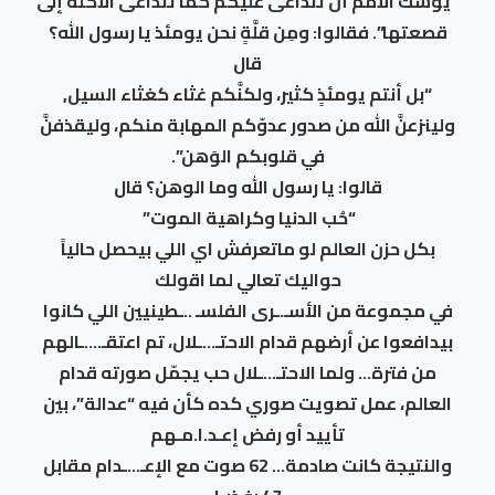
“يوشك الأمم أن تتداعى عليكم كما تتداعى الأكلة إلى
قصعتها”. فقالوا: ومِن قلَّةٍ نحن يومئذ يا رسول الله؟
قال
“بل أنتم يومئذٍ كثير، ولكنَّكم غثاء كغثاء السيل,
ولينزعنَّ الله من صدور عدوّكم المهابة منكم، وليقذفنَّ
في قلوبكم الوَهن”.
قالوا: يا رسول الله وما الوهن؟ قال
“حُب الدنيا وكراهية الموت”
بكل حزن العالم لو ماتعرفش اي اللي بيحصل حالياً
حواليك تعالي لما اقولك
في مجموعة من الأسـ.ـرى الفلسـ ..ـطينيين اللي كانوا
بيدافعوا عن أرضهم قدام الاحتـ…ـلال، تم اعتقـ….ـالهم
من فترة… ولما الاحتـ…ـلال حب يجمّل صورته قدام
العالم، عمل تصويت صوري كده كأن فيه “عدالة”، بين
تأييد أو رفض إعـد.ا.مـهم
والنتيجة كانت صادمة… 62 صوت مع الإعـ…ـدام مقابل