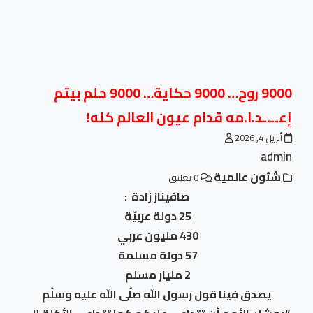
9000 روح… 9000 حكاية… 9000 حلم بيتم
إعــ.ـد.ا.مه قدام عيون العالم كله!
أبريل 4, 2026
admin
شئون عالمية
0 تعليق
صافيناز زادة :
25 دولة عربيّة
430 مليون عربي
57 دولة مسلمة
2 مليار مسلم
يصدق فينا قول رسول الله صلّى الله عليه وسلّم