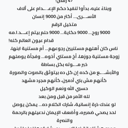
47 رفض!
وبناءً عليه، بدأوا تنفيذ حكم الإعـ ..ـدام على آلاف
الأسـ..ـرى… أكتر من 9000 إنسان
متخيل الرقم
9000 روح… 9000 حكاية… 9000 حلم بيتم إعــ.ـد.ا.مه
قدام عيون العالم كله!
ناس كان أهلهم مستنيين رجوعهم… أم مستنية ابنها،
زوجة مستنية جوزها، أخ مستني أخوه… وفجأة يوصلهم
خبر مـ..ـوته بكل بساطة
والأبشـ…ـع من كده إن كل ده بيتوثق بالصوت والصورة
كأنهم مش بني آدمين، كأنهم مجرد مشهد
حسبي الله ونعم الوكيل
لله الأمر من قبل ومن بعد
لو عندك ذرة إنسانية، شارك الكلام ده… يمكن يوصل
لحد يصحي ضميره، وأضعف الإيمان ندعيلهم بالرحمة
والنصرة