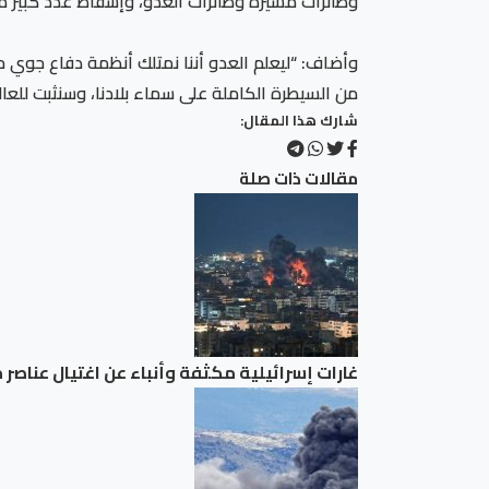
وطائرات مسيرة وطائرات العدو، وإسقاط عدد كبير من
وأضاف: “ليعلم العدو أننا نمتلك أنظمة دفاع جوي ح
من السيطرة الكاملة على سماء بلادنا، وسنثبت للع
شارك هذا المقال:
مقالات ذات صلة
غارات إسرائيلية مكثفة وأنباء عن اغتيال عناصر 