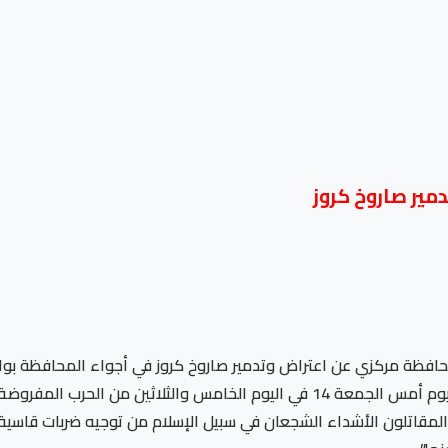
مير صاروخ كروز
 محافظة مركزي عن اعتراض وتدمير صاروخ كروز في أجواء المحافظة بو
وأكد المتحدث باسم مقر خاتم الأنبياء الإيراني، أن “يوم أمس الجمعة 14 في اليوم 
المقاتلون الأشداء الشجعان في سبيل الإسلام من توجيه ضربات قاسية