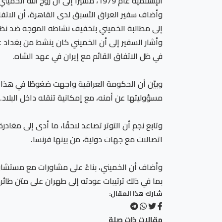
الإسلامية عام 1979، مشيرًا إلى أن روح الله الخميني كان قد أقام لسنوات طويلة في العراق بصفته ضيفًا، قبل أن يغادر عقب التوصل إلى اتفاق الجزائر بين العراق وإيران.
وأضاف سفير العراق الأسبق لدى القاهرة، أن الاتفا
إلى مطالبة الخميني بتخفيف نشاطه الموجه ضد نظام
وأشار السفير إلى أن الخميني كان ينشط من بغداد عب
في ظل الاتفاق القائم مع إيران في عهد الشاه.
وبيّن أن الحكومة العراقية واجهت ضغوطًا في هذا ا
مسؤوليتها عن أمنه، مع إمكانية تنقله داخل البلاد.
وتابع نجم أن التوتر تصاعد لاحقًا، ما أدى إلى مغاد
اتصالات مع جهات دولية، من بينها فرنسا.
وأضاف أن الخميني، بناءً على مشاورات مع مستشاريه
بما في ذلك ترتيبات عودته إلى طهران على متن طائر
شارك هذا المقال:
مقالات ذات صلة