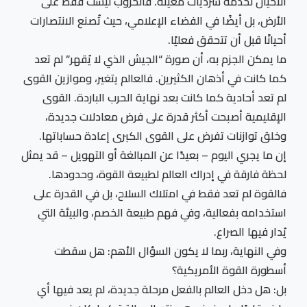
الأحيان لخدمة سرديات معينة. فالحروب ليست فقط على
الأرض، بل أيضًا في الفضاء الإعلامي، حيث تُصنع الانتصارات
أحيانًا قبل أن تتحقق فعليًا.
ما يمكن الجزم به، أن صورة “الجيش الذي لا يُقهر” لم تعد
كما كانت في أذهان الكثيرين. فالعالم يتغير، وموازين القوى
لم تعد أحادية كما كانت بعد نهاية الحرب الباردة. القوى
الإقليمية أصبحت أكثر قدرة على فرض معادلات جديدة،
وخلق توازنات تفرض على القوى الكبرى إعادة حساباتها.
إن ما يجري اليوم – بعيدًا عن المبالغة أو التهويل – قد يمثل
لحظة فارقة في إدراك العالم لطبيعة القوة، وحدودها.
فالقوة لم تعد فقط في امتلاك السلاح، بل في القدرة على
استخدامه بفعالية، وفي فهم طبيعة الخصم، والبيئة التي
يُدار فيها الصراع.
وفي النهاية، ربما لا يكون السؤال الأهم: هل سقطت
أسطورة القوة الأمريكية؟
بل: هل دخل العالم بالفعل مرحلة جديدة، لم يعد فيها أي