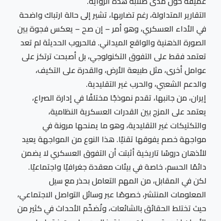
عميقة حول مدى صلابة هذه الرواية.
التقارير المتداولة، رغم تضاربها، تشير إلى حالة ارتباك واضحة
في الأداء العسكري، وهو أمر – إن صح – يعكس فجوة بين
الصورة الذهنية والواقع الميداني. فالحروب الحديثة لم تعد
تعتمد فقط على التفوق التكنولوجي، بل أصبحت ترتكز على
عوامل أخرى، مثل طبيعة الأرض، والقدرة على التكيف،
والدعم الشعبي، والحرب غير التقليدية.
إيران، من جانبها، تقدم نموذجًا مختلفًا في إدارة الصراع،
يعتمد على المزج بين القدرات العسكرية النظامية،
والتكتيكات غير التقليدية، وهو ما يمنحها مرونة في
مواجهة خصم يفوقها تقنيًا. هذا النوع من المواجهة يعيد
للأذهان دروسًا تاريخية أثبتت أن التفوق العسكري لا يضمن
دائمًا الحسم، خاصة في بيئات معقدة جغرافيًا واجتماعيًا.
لكن في المقابل، من المهم التعامل بحذر مع سيل
المعلومات المنتشر، خصوصًا عبر وسائل التواصل الاجتماعي،
حيث تختلط الحقائق بالشائعات، وتُضخّم الأحداث في كثير من